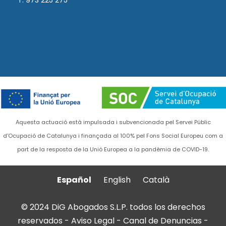
T. 973 225 275
Aquesta actuació està impulsada i subvencionada pel Servei Públic
d'Ocupació de Catalunya i finançada al 100% pel Fons Social Europeu com a
part de la resposta de la Unió Europea a la pandèmia de COVID-19.
Español
English
Català
© 2024 DiG Abogados S.L.P. todos los derechos
reservados -
Aviso Legal
-
Canal de Denuncias
-