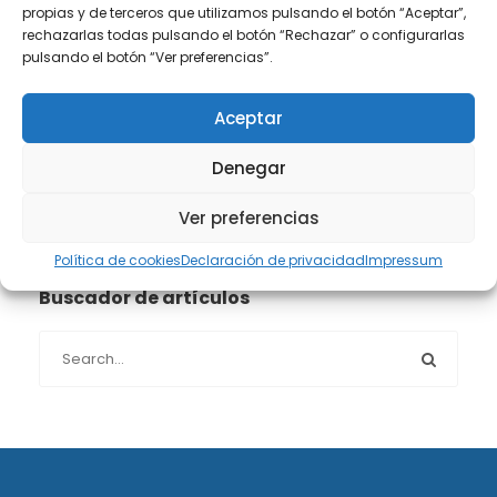
propias y de terceros que utilizamos pulsando el botón “Aceptar”,
Propiedad intelectual e industrial
(13)
rechazarlas todas pulsando el botón “Rechazar” o configurarlas
pulsando el botón “Ver preferencias”.
Protección de datos
(40)
Aceptar
Sin categoría
(1)
Denegar
Sucesiones
(24)
Ver preferencias
Política de cookies
Declaración de privacidad
Impressum
Buscador de artículos