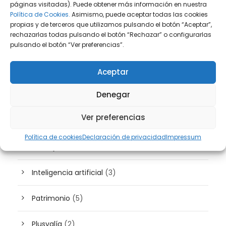
páginas visitadas). Puede obtener más información en nuestra
Política de Cookies.
Asimismo, puede aceptar todas las cookies
Derecho Fiscal
(131)
propias y de terceros que utilizamos pulsando el botón “Aceptar”,
rechazarlas todas pulsando el botón “Rechazar” o configurarlas
Derecho Inmobiliario
(36)
pulsando el botón “Ver preferencias”.
Derecho Laboral
(44)
Aceptar
Denegar
Derecho Mercantil
(40)
Ver preferencias
Derecho Penal
(11)
Política de cookies
Declaración de privacidad
Impressum
Extranjería
(10)
Inteligencia artificial
(3)
Patrimonio
(5)
Plusvalía
(2)