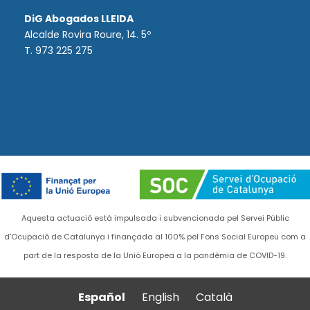
DiG Abogados LLEIDA
Alcalde Rovira Roure, 14. 5º
T. 973 225 275
Aquesta actuació està impulsada i subvencionada pel Servei Públic
d'Ocupació de Catalunya i finançada al 100% pel Fons Social Europeu com a
part de la resposta de la Unió Europea a la pandèmia de COVID-19.
Español
English
Català