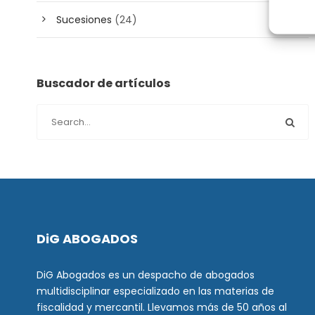
Sucesiones
(24)
Buscador de artículos
DiG ABOGADOS
DiG Abogados es un despacho de abogados
multidisciplinar especializado en las materias de
fiscalidad y mercantil. Llevamos más de 50 años al