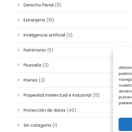
Derecho Penal
(11)
Extranjería
(10)
Inteligencia artificial
(3)
Patrimonio
(5)
Plusvalía
(2)
Utiliza
publici
navega
Prensa
(2)
nuestr
de terc
Propiedad intelectual e industrial
(13)
pulsand
prefer
Protección de datos
(40)
Sin categoría
(1)