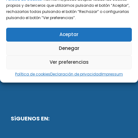
propias y de terceros que utilizamos pulsando el botón “Aceptar”,
rechazarlas todas pulsando el botón “Rechazar” o configurarlas
DiG ABOGADOS
pulsando el botón “Ver preferencias”.
DiG Abogados es un despacho de abogados
Aceptar
multidisciplinar especializado en las materias de
fiscalidad y mercantil. Llevamos más de 50 años al
Denegar
servicio de personas y empresas.
Ver preferencias
Web designed by:
Política de cookies
Declaración de privacidad
Impressum
Fusis Digital
SíGUENOS EN: