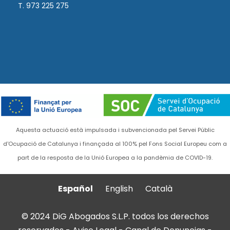
T. 973 225 275
Aquesta actuació està impulsada i subvencionada pel Servei Públic
d'Ocupació de Catalunya i finançada al 100% pel Fons Social Europeu com a
part de la resposta de la Unió Europea a la pandèmia de COVID-19.
Español
English
Català
© 2024 DiG Abogados S.L.P. todos los derechos