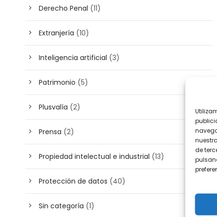
Derecho Penal
(11)
Extranjería
(10)
Inteligencia artificial
(3)
Patrimonio
(5)
Plusvalía
(2)
Utiliza
publici
navega
Prensa
(2)
nuestr
de terc
Propiedad intelectual e industrial
(13)
pulsand
prefer
Protección de datos
(40)
Sin categoría
(1)