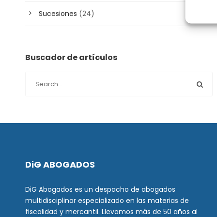
Sucesiones
(24)
Buscador de artículos
DiG ABOGADOS
DiG Abogados es un despacho de abogados
multidisciplinar especializado en las materias de
fiscalidad y mercantil. Llevamos más de 50 años al