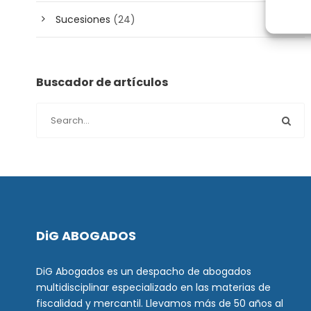
Sucesiones
(24)
Buscador de artículos
DiG ABOGADOS
DiG Abogados es un despacho de abogados
multidisciplinar especializado en las materias de
fiscalidad y mercantil. Llevamos más de 50 años al