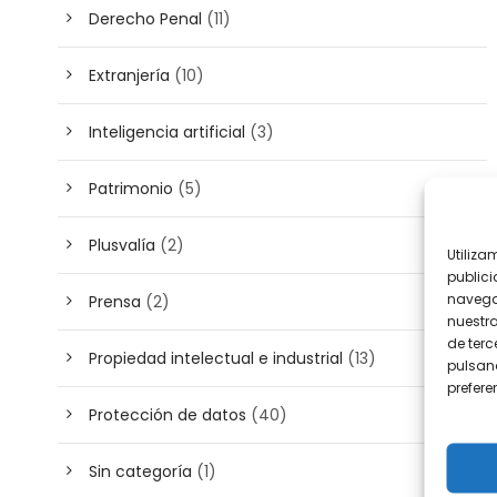
Derecho Penal
(11)
Extranjería
(10)
Inteligencia artificial
(3)
Patrimonio
(5)
Plusvalía
(2)
Utiliza
publici
navega
Prensa
(2)
nuestr
de terc
Propiedad intelectual e industrial
(13)
pulsand
prefer
Protección de datos
(40)
Sin categoría
(1)