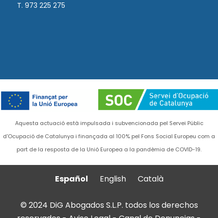
T. 973 225 275
Aquesta actuació està impulsada i subvencionada pel Servei Públic
d'Ocupació de Catalunya i finançada al 100% pel Fons Social Europeu com a
part de la resposta de la Unió Europea a la pandèmia de COVID-19.
Español
English
Català
© 2024 DiG Abogados S.L.P. todos los derechos