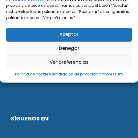
propias y de terceros que utilizamos pulsando el botón “Aceptar”,
rechazarlas todas pulsando el botón “Rechazar” o configurarlas
DiG ABOGADOS
pulsando el botón “Ver preferencias”.
DiG Abogados es un despacho de abogados
Aceptar
multidisciplinar especializado en las materias de
fiscalidad y mercantil. Llevamos más de 50 años al
Denegar
servicio de personas y empresas.
Ver preferencias
Web designed by:
Política de cookies
Declaración de privacidad
Impressum
Fusis Digital
SíGUENOS EN: