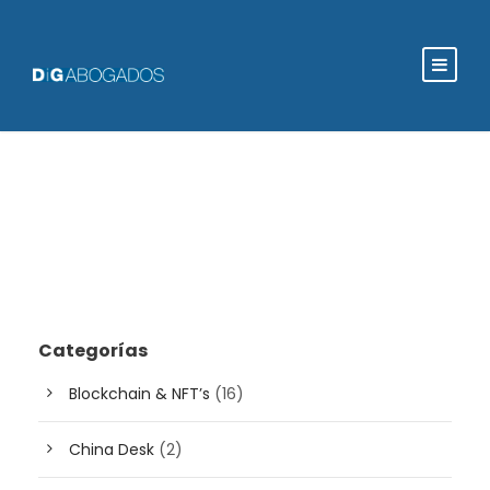
Categorías
Blockchain & NFT’s
(16)
China Desk
(2)