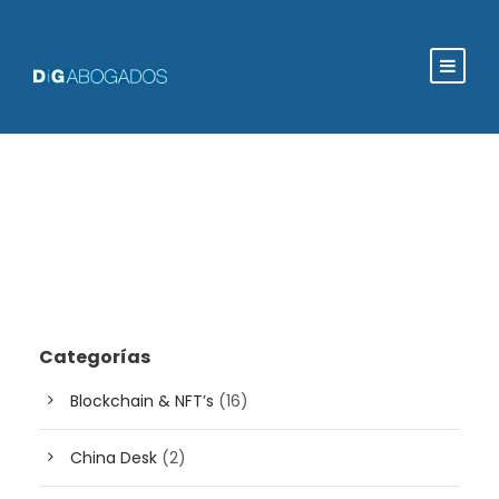
Categorías
Blockchain & NFT’s
(16)
China Desk
(2)