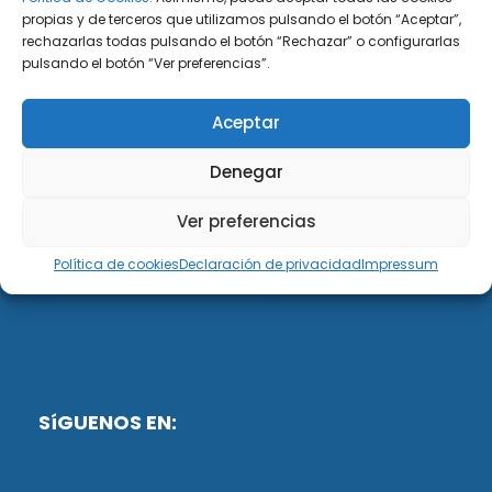
propias y de terceros que utilizamos pulsando el botón “Aceptar”,
rechazarlas todas pulsando el botón “Rechazar” o configurarlas
DiG ABOGADOS
pulsando el botón “Ver preferencias”.
DiG Abogados es un despacho de abogados
Aceptar
multidisciplinar especializado en las materias de
fiscalidad y mercantil. Llevamos más de 50 años al
Denegar
servicio de personas y empresas.
Ver preferencias
Web designed by:
Política de cookies
Declaración de privacidad
Impressum
Fusis Digital
SíGUENOS EN: