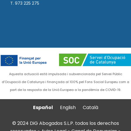
T. 973 225 275
Aquesta actuació està impulsada i subvencionada pel Servei Públic
d'Ocupació de Catalunya i finançada al 100% pel Fons Social Europeu com a
part de la resposta de la Unió Europea a la pandèmia de COVID-19.
Español
English
Català
© 2024 DiG Abogados S.L.P. todos los derechos