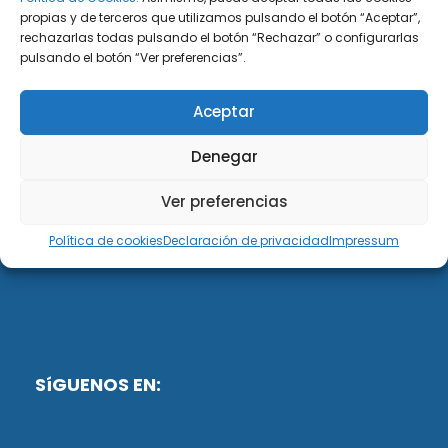
propias y de terceros que utilizamos pulsando el botón “Aceptar”,
rechazarlas todas pulsando el botón “Rechazar” o configurarlas
DiG ABOGADOS
pulsando el botón “Ver preferencias”.
DiG Abogados es un despacho de abogados
Aceptar
multidisciplinar especializado en las materias de
fiscalidad y mercantil. Llevamos más de 50 años al
Denegar
servicio de personas y empresas.
Ver preferencias
Web designed by:
Política de cookies
Declaración de privacidad
Impressum
Fusis Digital
SíGUENOS EN: