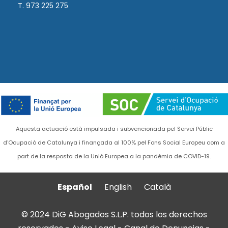
T. 973 225 275
Aquesta actuació està impulsada i subvencionada pel Servei Públic
d'Ocupació de Catalunya i finançada al 100% pel Fons Social Europeu com a
part de la resposta de la Unió Europea a la pandèmia de COVID-19.
Español
English
Català
© 2024 DiG Abogados S.L.P. todos los derechos