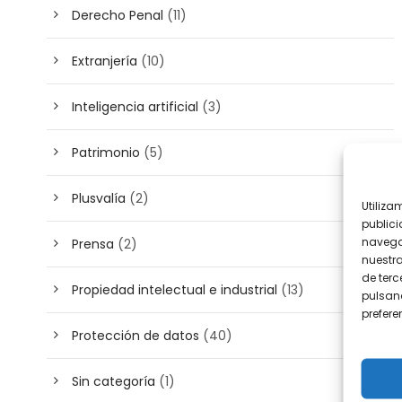
Derecho Penal
(11)
Extranjería
(10)
Inteligencia artificial
(3)
Patrimonio
(5)
Plusvalía
(2)
Utiliza
publici
navega
Prensa
(2)
nuestr
de terc
Propiedad intelectual e industrial
(13)
pulsand
prefer
Protección de datos
(40)
Sin categoría
(1)