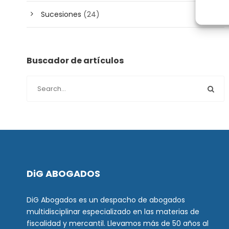
Sucesiones
(24)
Buscador de artículos
DiG ABOGADOS
DiG Abogados es un despacho de abogados
multidisciplinar especializado en las materias de
fiscalidad y mercantil. Llevamos más de 50 años al