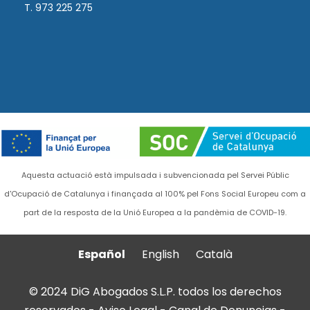
T. 973 225 275
Aquesta actuació està impulsada i subvencionada pel Servei Públic
d'Ocupació de Catalunya i finançada al 100% pel Fons Social Europeu com a
part de la resposta de la Unió Europea a la pandèmia de COVID-19.
Español
English
Català
© 2024 DiG Abogados S.L.P. todos los derechos