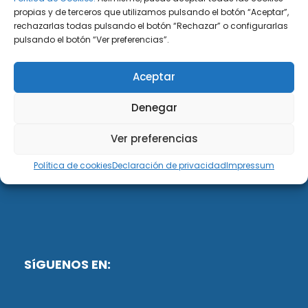
propias y de terceros que utilizamos pulsando el botón “Aceptar”,
rechazarlas todas pulsando el botón “Rechazar” o configurarlas
DiG ABOGADOS
pulsando el botón “Ver preferencias”.
DiG Abogados es un despacho de abogados
Aceptar
multidisciplinar especializado en las materias de
fiscalidad y mercantil. Llevamos más de 50 años al
Denegar
servicio de personas y empresas.
Ver preferencias
Web designed by:
Política de cookies
Declaración de privacidad
Impressum
Fusis Digital
SíGUENOS EN: