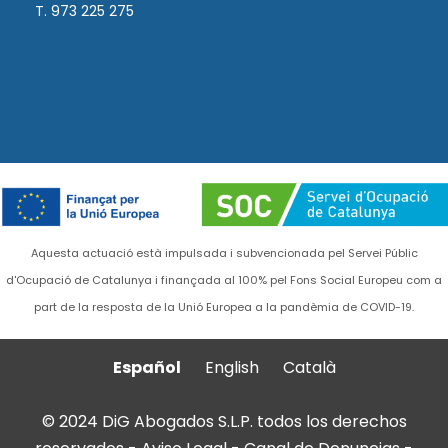
T. 973 225 275
Aquesta actuació està impulsada i subvencionada pel Servei Públic
d'Ocupació de Catalunya i finançada al 100% pel Fons Social Europeu com a
part de la resposta de la Unió Europea a la pandèmia de COVID-19.
Español
English
Català
© 2024 DiG Abogados S.L.P. todos los derechos