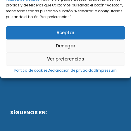
propias y de terceros que utilizamos pulsando el botón “Aceptar”,
rechazarlas todas pulsando el botón “Rechazar” o configurarlas
DiG ABOGADOS
pulsando el botón “Ver preferencias”.
DiG Abogados es un despacho de abogados
Aceptar
multidisciplinar especializado en las materias de
fiscalidad y mercantil. Llevamos más de 50 años al
Denegar
servicio de personas y empresas.
Ver preferencias
Web designed by:
Política de cookies
Declaración de privacidad
Impressum
Fusis Digital
SíGUENOS EN: