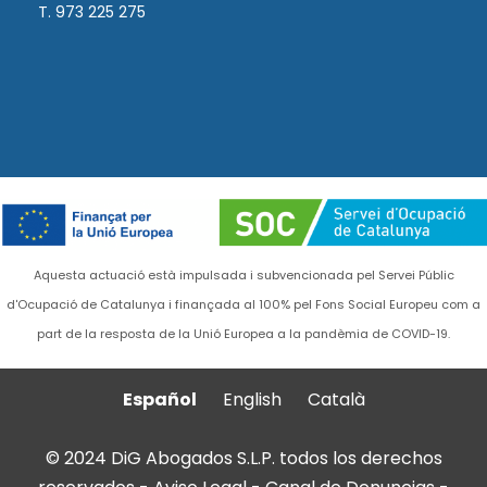
T. 973 225 275
Aquesta actuació està impulsada i subvencionada pel Servei Públic
d'Ocupació de Catalunya i finançada al 100% pel Fons Social Europeu com a
part de la resposta de la Unió Europea a la pandèmia de COVID-19.
Español
English
Català
© 2024 DiG Abogados S.L.P. todos los derechos