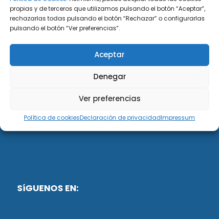
propias y de terceros que utilizamos pulsando el botón “Aceptar”,
rechazarlas todas pulsando el botón “Rechazar” o configurarlas
DiG ABOGADOS
pulsando el botón “Ver preferencias”.
DiG Abogados es un despacho de abogados
Aceptar
multidisciplinar especializado en las materias de
fiscalidad y mercantil. Llevamos más de 50 años al
Denegar
servicio de personas y empresas.
Ver preferencias
Web designed by:
Política de cookies
Declaración de privacidad
Impressum
Fusis Digital
SíGUENOS EN: