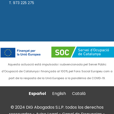
T. 973 225 275
Aquesta actuació està impulsada i subvencionada pel Servei Públic
d'Ocupació de Catalunya i finançada al 100% pel Fons Social Europeu com a
part de la resposta de la Unió Europea a la pandèmia de COVID-19.
Español
English
Català
© 2024 DiG Abogados S.L.P. todos los derechos