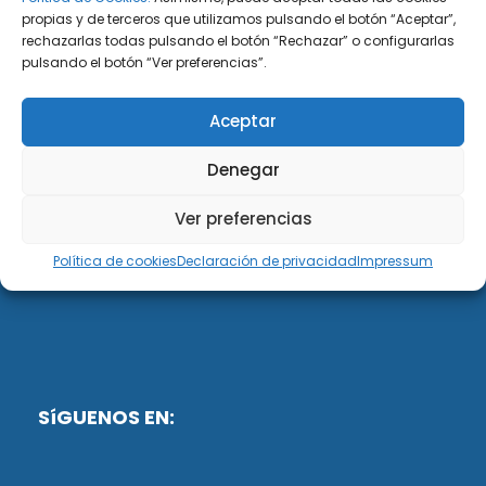
propias y de terceros que utilizamos pulsando el botón “Aceptar”,
rechazarlas todas pulsando el botón “Rechazar” o configurarlas
DiG ABOGADOS
pulsando el botón “Ver preferencias”.
DiG Abogados es un despacho de abogados
Aceptar
multidisciplinar especializado en las materias de
fiscalidad y mercantil. Llevamos más de 50 años al
Denegar
servicio de personas y empresas.
Ver preferencias
Web designed by:
Política de cookies
Declaración de privacidad
Impressum
Fusis Digital
SíGUENOS EN: