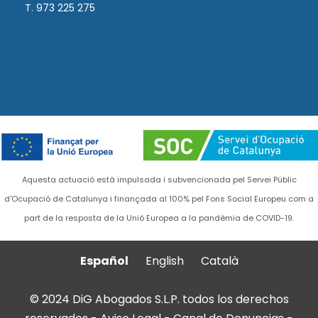
T. 973 225 275
Aquesta actuació està impulsada i subvencionada pel Servei Públic
d'Ocupació de Catalunya i finançada al 100% pel Fons Social Europeu com a
part de la resposta de la Unió Europea a la pandèmia de COVID-19.
Español
English
Català
© 2024 DiG Abogados S.L.P. todos los derechos