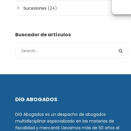
Sucesiones
(24)
Buscador de artículos
DiG ABOGADOS
DiG Abogados es un despacho de abogados
multidisciplinar especializado en las materias de
fiscalidad y mercantil. Llevamos más de 50 años al