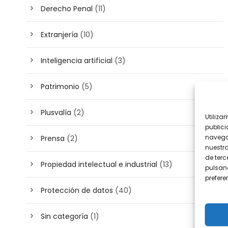
Derecho Penal
(11)
Extranjería
(10)
Inteligencia artificial
(3)
Patrimonio
(5)
Plusvalía
(2)
Utiliza
publici
navega
Prensa
(2)
nuestr
de terc
Propiedad intelectual e industrial
(13)
pulsand
prefer
Protección de datos
(40)
Sin categoría
(1)