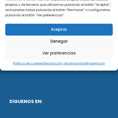
propias y de terceros que utilizamos pulsando el botón “Aceptar”,
rechazarlas todas pulsando el botón “Rechazar” o configurarlas
DiG ABOGADOS
pulsando el botón “Ver preferencias”.
DiG Abogados es un despacho de abogados
Aceptar
multidisciplinar especializado en las materias de
fiscalidad y mercantil. Llevamos más de 50 años al
Denegar
servicio de personas y empresas.
Ver preferencias
Web designed by:
Política de cookies
Declaración de privacidad
Impressum
Fusis Digital
SíGUENOS EN: