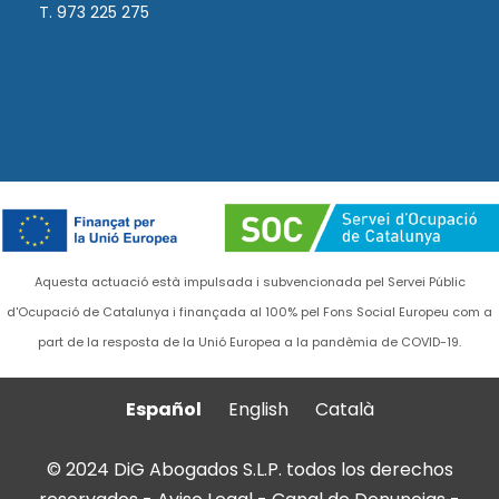
T. 973 225 275
Aquesta actuació està impulsada i subvencionada pel Servei Públic
d'Ocupació de Catalunya i finançada al 100% pel Fons Social Europeu com a
part de la resposta de la Unió Europea a la pandèmia de COVID-19.
Español
English
Català
© 2024 DiG Abogados S.L.P. todos los derechos