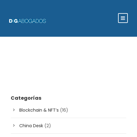
Categorías
Blockchain & NFT’s
(16)
China Desk
(2)