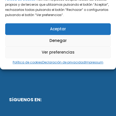
propias y de terceros que utilizamos pulsando el botón “Aceptar”,
rechazarlas todas pulsando el botón “Rechazar” o configurarlas
DiG ABOGADOS
pulsando el botón “Ver preferencias”.
DiG Abogados es un despacho de abogados
Aceptar
multidisciplinar especializado en las materias de
fiscalidad y mercantil. Llevamos más de 50 años al
Denegar
servicio de personas y empresas.
Ver preferencias
Web designed by:
Política de cookies
Declaración de privacidad
Impressum
Fusis Digital
SíGUENOS EN: