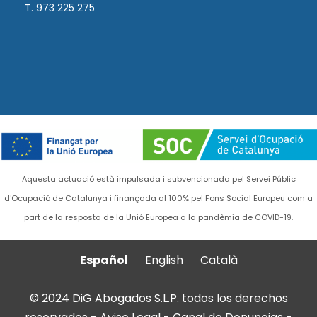
T. 973 225 275
Aquesta actuació està impulsada i subvencionada pel Servei Públic
d'Ocupació de Catalunya i finançada al 100% pel Fons Social Europeu com a
part de la resposta de la Unió Europea a la pandèmia de COVID-19.
Español
English
Català
© 2024 DiG Abogados S.L.P. todos los derechos