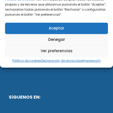
propias y de terceros que utilizamos pulsando el botón “Aceptar”,
rechazarlas todas pulsando el botón “Rechazar” o configurarlas
DiG ABOGADOS
pulsando el botón “Ver preferencias”.
DiG Abogados es un despacho de abogados
Aceptar
multidisciplinar especializado en las materias de
fiscalidad y mercantil. Llevamos más de 50 años al
Denegar
servicio de personas y empresas.
Ver preferencias
Web designed by:
Política de cookies
Declaración de privacidad
Impressum
Fusis Digital
SíGUENOS EN: