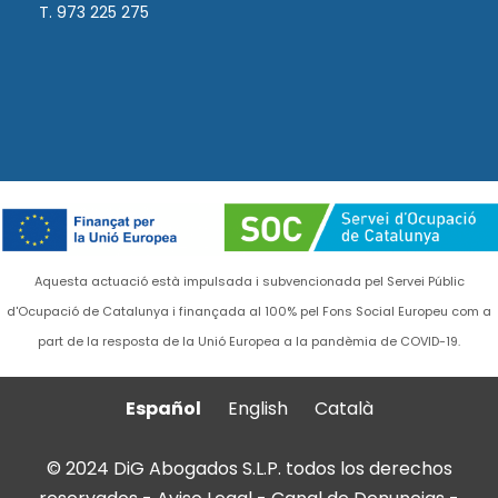
T. 973 225 275
Aquesta actuació està impulsada i subvencionada pel Servei Públic
d'Ocupació de Catalunya i finançada al 100% pel Fons Social Europeu com a
part de la resposta de la Unió Europea a la pandèmia de COVID-19.
Español
English
Català
© 2024 DiG Abogados S.L.P. todos los derechos