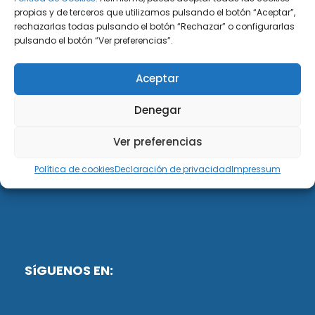
propias y de terceros que utilizamos pulsando el botón “Aceptar”,
rechazarlas todas pulsando el botón “Rechazar” o configurarlas
DiG ABOGADOS
pulsando el botón “Ver preferencias”.
DiG Abogados es un despacho de abogados
Aceptar
multidisciplinar especializado en las materias de
fiscalidad y mercantil. Llevamos más de 50 años al
Denegar
servicio de personas y empresas.
Ver preferencias
Web designed by:
Política de cookies
Declaración de privacidad
Impressum
Fusis Digital
SíGUENOS EN: