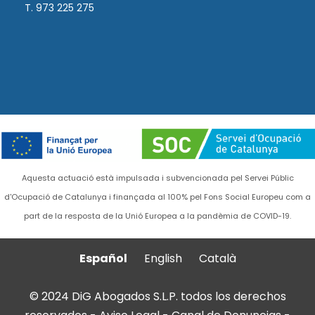
T. 973 225 275
Aquesta actuació està impulsada i subvencionada pel Servei Públic
d'Ocupació de Catalunya i finançada al 100% pel Fons Social Europeu com a
part de la resposta de la Unió Europea a la pandèmia de COVID-19.
Español
English
Català
© 2024 DiG Abogados S.L.P. todos los derechos