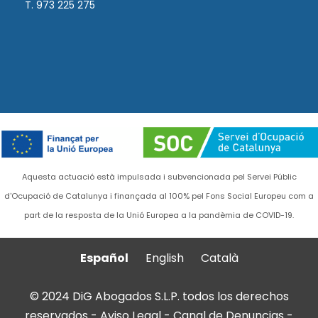
T. 973 225 275
Aquesta actuació està impulsada i subvencionada pel Servei Públic
d'Ocupació de Catalunya i finançada al 100% pel Fons Social Europeu com a
part de la resposta de la Unió Europea a la pandèmia de COVID-19.
Español
English
Català
© 2024 DiG Abogados S.L.P. todos los derechos
reservados -
Aviso Legal
-
Canal de Denuncias
-