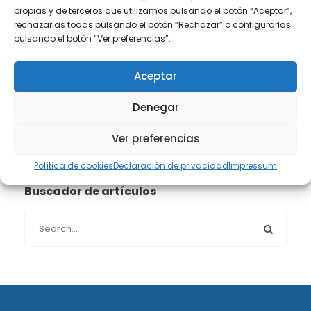
propias y de terceros que utilizamos pulsando el botón “Aceptar”,
Propiedad intelectual e industrial
(13)
rechazarlas todas pulsando el botón “Rechazar” o configurarlas
pulsando el botón “Ver preferencias”.
Protección de datos
(40)
Aceptar
Sin categoría
(1)
Denegar
Sucesiones
(24)
Ver preferencias
Política de cookies
Declaración de privacidad
Impressum
Buscador de artículos