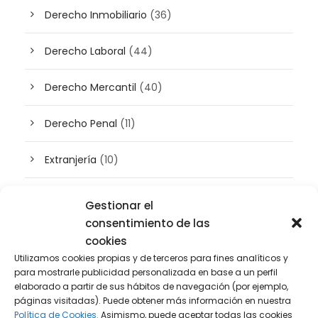
Derecho Inmobiliario
(36)
Derecho Laboral
(44)
Derecho Mercantil
(40)
Derecho Penal
(11)
Extranjería
(10)
Inteligencia artificial
(3)
Gestionar el
consentimiento de las
Patrimonio
(5)
cookies
Utilizamos cookies propias y de terceros para fines analíticos y
Plusvalía
(2)
para mostrarle publicidad personalizada en base a un perfil
elaborado a partir de sus hábitos de navegación (por ejemplo,
páginas visitadas). Puede obtener más información en nuestra
Prensa
(2)
Política de Cookies.
Asimismo, puede aceptar todas las cookies