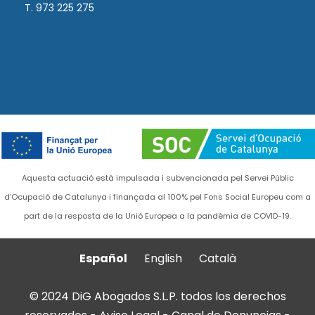
T. 973 225 275
Aquesta actuació està impulsada i subvencionada pel Servei Públic
d'Ocupació de Catalunya i finançada al 100% pel Fons Social Europeu com a
part de la resposta de la Unió Europea a la pandèmia de COVID-19.
Español
English
Català
© 2024 DiG Abogados S.L.P. todos los derechos