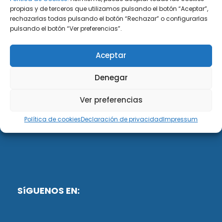
propias y de terceros que utilizamos pulsando el botón “Aceptar”,
rechazarlas todas pulsando el botón “Rechazar” o configurarlas
DiG ABOGADOS
pulsando el botón “Ver preferencias”.
DiG Abogados es un despacho de abogados
Aceptar
multidisciplinar especializado en las materias de
fiscalidad y mercantil. Llevamos más de 50 años al
Denegar
servicio de personas y empresas.
Ver preferencias
Web designed by:
Política de cookies
Declaración de privacidad
Impressum
Fusis Digital
SíGUENOS EN: