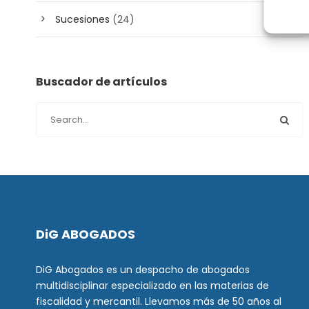
Sucesiones
(24)
Buscador de artículos
DiG ABOGADOS
DiG Abogados es un despacho de abogados
multidisciplinar especializado en las materias de
fiscalidad y mercantil. Llevamos más de 50 años al