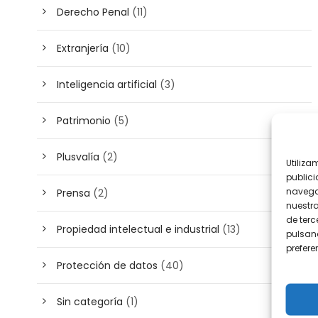
Derecho Penal
(11)
Extranjería
(10)
Inteligencia artificial
(3)
Patrimonio
(5)
Plusvalía
(2)
Utiliza
publici
navega
Prensa
(2)
nuestr
de terc
Propiedad intelectual e industrial
(13)
pulsand
prefer
Protección de datos
(40)
Sin categoría
(1)