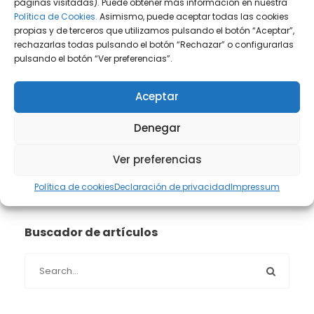
páginas visitadas). Puede obtener más información en nuestra
Política de Cookies.
Asimismo, puede aceptar todas las cookies
Prensa
(2)
propias y de terceros que utilizamos pulsando el botón “Aceptar”,
rechazarlas todas pulsando el botón “Rechazar” o configurarlas
pulsando el botón “Ver preferencias”.
Propiedad intelectual e industrial
(13)
Aceptar
Protección de datos
(40)
Denegar
Sin categoría
(1)
Ver preferencias
Sucesiones
(24)
Política de cookies
Declaración de privacidad
Impressum
Buscador de artículos