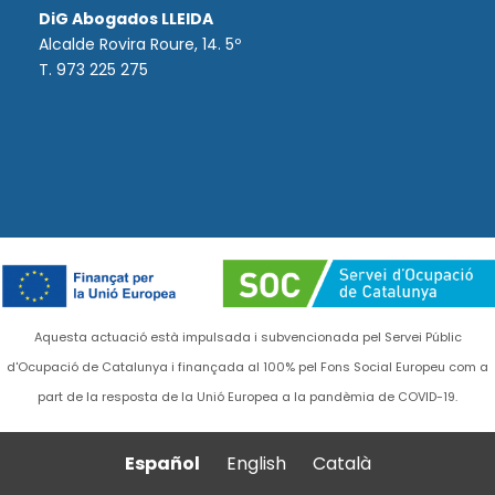
DiG Abogados LLEIDA
Alcalde Rovira Roure, 14. 5º
T. 973 225 275
Aquesta actuació està impulsada i subvencionada pel Servei Públic
d'Ocupació de Catalunya i finançada al 100% pel Fons Social Europeu com a
part de la resposta de la Unió Europea a la pandèmia de COVID-19.
Español
English
Català