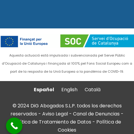
Aquesta actuació està impulsada i subvencionada pel Servei Públic
d'Ocupació de Catalunya i finançada al 100% pel Fons Social Europeu com a
part de la resposta de la Unió Europea a la pandèmia de COVID-19.
Español
English
Català
© 2024 DiG Abogados S.L.P. todos los derechos
reservados -
Aviso Legal
-
Canal de Denuncias
-
Política de Tratamiento de Datos
-
Política de
Cookies