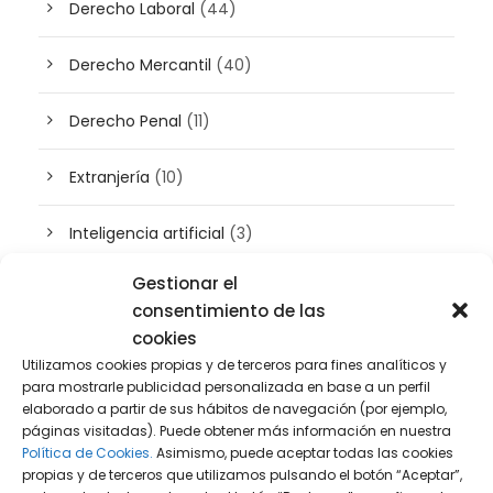
Derecho Laboral
(44)
Derecho Mercantil
(40)
Derecho Penal
(11)
Extranjería
(10)
Inteligencia artificial
(3)
Gestionar el
Patrimonio
(5)
consentimiento de las
cookies
Plusvalía
(2)
Utilizamos cookies propias y de terceros para fines analíticos y
para mostrarle publicidad personalizada en base a un perfil
Prensa
(2)
elaborado a partir de sus hábitos de navegación (por ejemplo,
páginas visitadas). Puede obtener más información en nuestra
Política de Cookies.
Asimismo, puede aceptar todas las cookies
Propiedad intelectual e industrial
(13)
propias y de terceros que utilizamos pulsando el botón “Aceptar”,