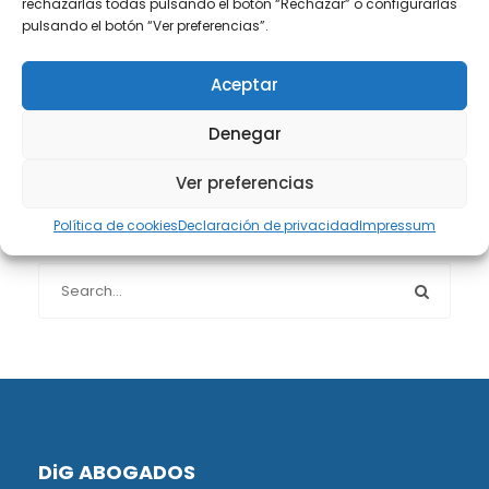
rechazarlas todas pulsando el botón “Rechazar” o configurarlas
Protección de datos
(40)
pulsando el botón “Ver preferencias”.
Sin categoría
(1)
Aceptar
Sucesiones
(24)
Denegar
Ver preferencias
Política de cookies
Declaración de privacidad
Impressum
Buscador de artículos
DiG ABOGADOS