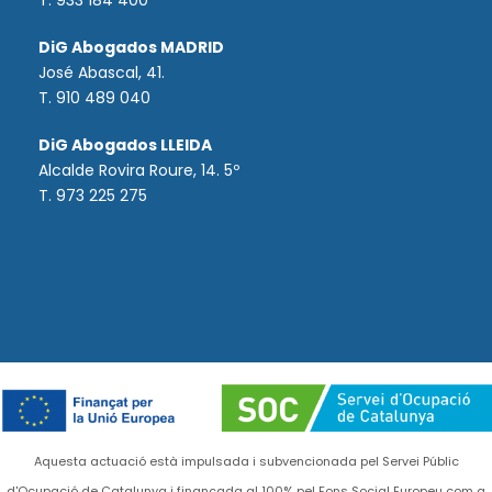
T. 933 184 400
DiG Abogados MADRID
José Abascal, 41.
T.
910 489 040
DiG Abogados LLEIDA
Alcalde Rovira Roure, 14. 5º
T. 973 225 275
Aquesta actuació està impulsada i subvencionada pel Servei Públic
d'Ocupació de Catalunya i finançada al 100% pel Fons Social Europeu com a