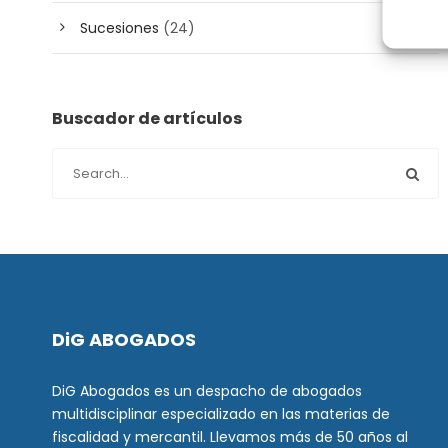
Sucesiones
(24)
Buscador de artículos
DiG ABOGADOS
DiG Abogados es un despacho de abogados
multidisciplinar especializado en las materias de
fiscalidad y mercantil. Llevamos más de 50 años al