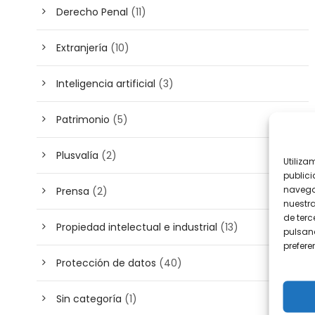
Derecho Penal
(11)
Extranjería
(10)
Inteligencia artificial
(3)
Patrimonio
(5)
Plusvalía
(2)
Utiliza
publici
navega
Prensa
(2)
nuestr
de terc
Propiedad intelectual e industrial
(13)
pulsand
prefer
Protección de datos
(40)
Sin categoría
(1)