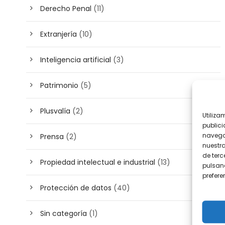
Derecho Penal
(11)
Extranjería
(10)
Inteligencia artificial
(3)
Patrimonio
(5)
Plusvalía
(2)
Utiliza
publici
navega
Prensa
(2)
nuestr
de terc
Propiedad intelectual e industrial
(13)
pulsand
prefer
Protección de datos
(40)
Sin categoría
(1)