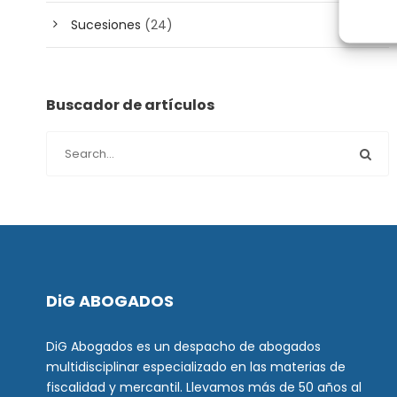
Sucesiones
(24)
Buscador de artículos
DiG ABOGADOS
DiG Abogados es un despacho de abogados
multidisciplinar especializado en las materias de
fiscalidad y mercantil. Llevamos más de 50 años al