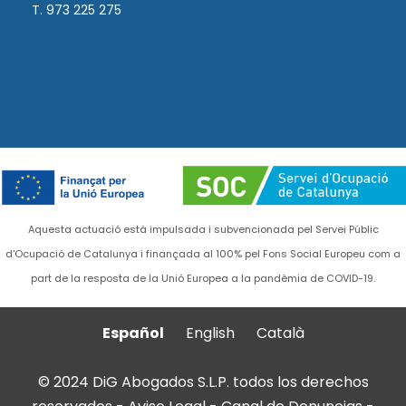
T. 973 225 275
Aquesta actuació està impulsada i subvencionada pel Servei Públic
d'Ocupació de Catalunya i finançada al 100% pel Fons Social Europeu com a
part de la resposta de la Unió Europea a la pandèmia de COVID-19.
Español
English
Català
© 2024 DiG Abogados S.L.P. todos los derechos