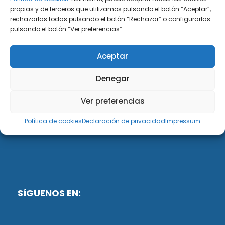
propias y de terceros que utilizamos pulsando el botón “Aceptar”,
rechazarlas todas pulsando el botón “Rechazar” o configurarlas
DiG ABOGADOS
pulsando el botón “Ver preferencias”.
DiG Abogados es un despacho de abogados
Aceptar
multidisciplinar especializado en las materias de
fiscalidad y mercantil. Llevamos más de 50 años al
Denegar
servicio de personas y empresas.
Ver preferencias
Web designed by:
Política de cookies
Declaración de privacidad
Impressum
Fusis Digital
SíGUENOS EN: