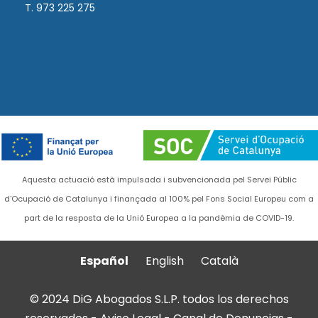
T. 973 225 275
Aquesta actuació està impulsada i subvencionada pel Servei Públic
d'Ocupació de Catalunya i finançada al 100% pel Fons Social Europeu com a
part de la resposta de la Unió Europea a la pandèmia de COVID-19.
Español
English
Català
© 2024 DiG Abogados S.L.P. todos los derechos