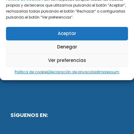
propias y de terceros que utilizamos pulsando el botón “Aceptar”,
rechazarlas todas pulsando el botón “Rechazar” o configurarlas
DiG ABOGADOS
pulsando el botón “Ver preferencias”.
DiG Abogados es un despacho de abogados
Aceptar
multidisciplinar especializado en las materias de
fiscalidad y mercantil. Llevamos más de 50 años al
Denegar
servicio de personas y empresas.
Ver preferencias
Web designed by:
Política de cookies
Declaración de privacidad
Impressum
Fusis Digital
SíGUENOS EN: