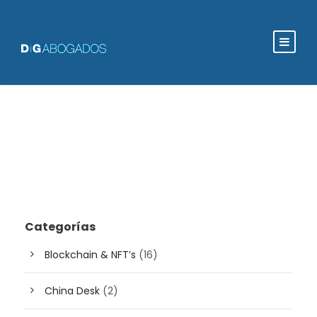
Categorías
Blockchain & NFT’s
(16)
China Desk
(2)