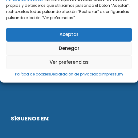
propias y de terceros que utilizamos pulsando el botón “Aceptar”,
rechazarlas todas pulsando el botón “Rechazar” o configurarlas
DiG ABOGADOS
pulsando el botón “Ver preferencias”.
DiG Abogados es un despacho de abogados
Aceptar
multidisciplinar especializado en las materias de
fiscalidad y mercantil. Llevamos más de 50 años al
Denegar
servicio de personas y empresas.
Ver preferencias
Web designed by:
Política de cookies
Declaración de privacidad
Impressum
Fusis Digital
SíGUENOS EN: