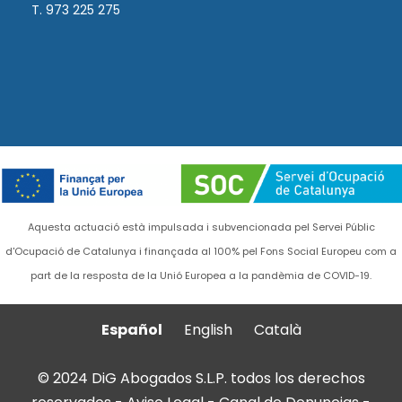
T. 973 225 275
Aquesta actuació està impulsada i subvencionada pel Servei Públic
d'Ocupació de Catalunya i finançada al 100% pel Fons Social Europeu com a
part de la resposta de la Unió Europea a la pandèmia de COVID-19.
Español
English
Català
© 2024 DiG Abogados S.L.P. todos los derechos