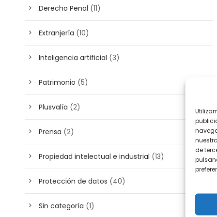
Derecho Penal
(11)
Extranjería
(10)
Inteligencia artificial
(3)
Patrimonio
(5)
Plusvalía
(2)
Utiliza
publici
navega
Prensa
(2)
nuestr
de terc
Propiedad intelectual e industrial
(13)
pulsand
prefer
Protección de datos
(40)
Sin categoría
(1)