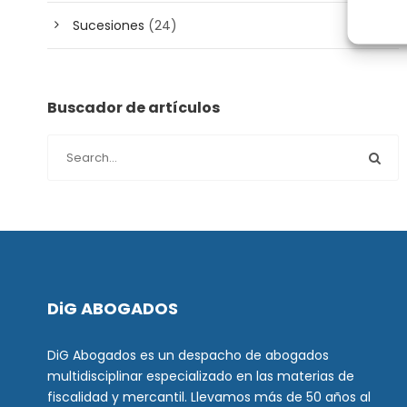
Sucesiones
(24)
Buscador de artículos
DiG ABOGADOS
DiG Abogados es un despacho de abogados
multidisciplinar especializado en las materias de
fiscalidad y mercantil. Llevamos más de 50 años al