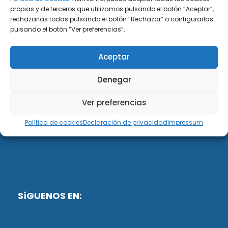
propias y de terceros que utilizamos pulsando el botón “Aceptar”,
rechazarlas todas pulsando el botón “Rechazar” o configurarlas
DiG ABOGADOS
pulsando el botón “Ver preferencias”.
DiG Abogados es un despacho de abogados
Aceptar
multidisciplinar especializado en las materias de
fiscalidad y mercantil. Llevamos más de 50 años al
Denegar
servicio de personas y empresas.
Ver preferencias
Web designed by:
Política de cookies
Declaración de privacidad
Impressum
Fusis Digital
SíGUENOS EN: