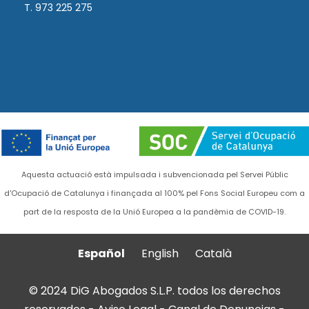
T. 973 225 275
Aquesta actuació està impulsada i subvencionada pel Servei Públic
d'Ocupació de Catalunya i finançada al 100% pel Fons Social Europeu com a
part de la resposta de la Unió Europea a la pandèmia de COVID-19.
Español
English
Català
© 2024 DiG Abogados S.L.P. todos los derechos