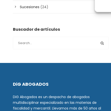
Sucesiones
(24)
Buscador de artículos
DiG ABOGADOS
DiG Abogados es un despacho de abogados
multidisciplinar especializado en las materias de
fiscalidad y mercantil. Llevamos más de 50 años al