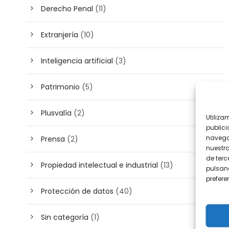
Derecho Penal
(11)
Extranjería
(10)
Inteligencia artificial
(3)
Patrimonio
(5)
Plusvalía
(2)
Utiliza
publici
navega
Prensa
(2)
nuestr
de terc
Propiedad intelectual e industrial
(13)
pulsand
prefer
Protección de datos
(40)
Sin categoría
(1)