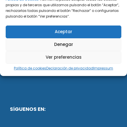
propias y de terceros que utilizamos pulsando el botón “Aceptar”,
rechazarlas todas pulsando el botón “Rechazar” o configurarlas
DiG ABOGADOS
pulsando el botón “Ver preferencias”.
DiG Abogados es un despacho de abogados
Aceptar
multidisciplinar especializado en las materias de
fiscalidad y mercantil. Llevamos más de 50 años al
Denegar
servicio de personas y empresas.
Ver preferencias
Web designed by:
Política de cookies
Declaración de privacidad
Impressum
Fusis Digital
SíGUENOS EN: