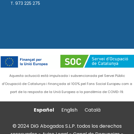
T. 973 225 275
Aquesta actuació està impulsada i subvencionada pel Servei Públic
d'Ocupació de Catalunya i finançada al 100% pel Fons Social Europeu com a
part de la resposta de la Unió Europea a la pandèmia de COVID-19.
Español
English
Català
© 2024 DiG Abogados S.L.P. todos los derechos