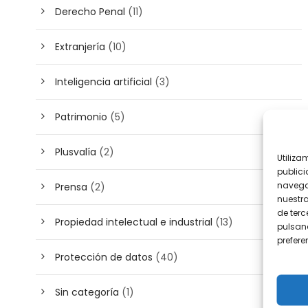
Derecho Penal
(11)
Extranjería
(10)
Inteligencia artificial
(3)
Patrimonio
(5)
Plusvalía
(2)
Utiliza
publici
navega
Prensa
(2)
nuestr
de terc
Propiedad intelectual e industrial
(13)
pulsand
prefer
Protección de datos
(40)
Sin categoría
(1)