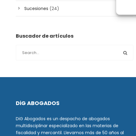
Sucesiones
(24)
Buscador de artículos
DiG ABOGADOS
DiG Abogados es un despacho de abogados
multidisciplinar especializado en las materias de
fiscalidad y mercantil. Llevamos más de 50 años al