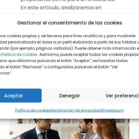
En este artículo, analizaremos en
detalle lo que esta nueva...
Gestionar el consentimiento de las cookies
mos cookies propias y de terceros para fines analíticos y para mostrarle
READ MORE
dad personalizada en base a un perfil elaborado a partir de sus hábitos 
ción (por ejemplo, páginas visitadas). Puede obtener más información 
a
Política de Cookies.
Asimismo, puede aceptar todas las cookies propias
eros que utilizamos pulsando el botón “Aceptar”, rechazarlas todas
o el botón “Rechazar” o configurarlas pulsando el botón “Ver
encias”.
Aceptar
Denegar
Ver preferenc
Política de cookies
Declaración de privacidad
Impressum